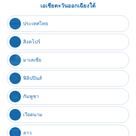
เอเชียตะวันออกเฉียงใต้
ประเทศไทย
สิงคโปร์
มาเลเซีย
ฟิลิปปินส์
กัมพูชา
เวียดนาม
ลาว