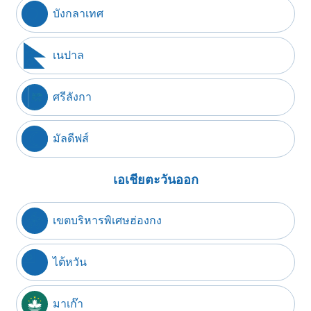
บังกลาเทศ
เนปาล
ศรีลังกา
มัลดีฟส์
เอเชียตะวันออก
เขตบริหารพิเศษฮ่องกง
ไต้หวัน
มาเก๊า