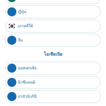
ญี่ปุ่น
เกาหลีใต้
จีน
โอเชียเนีย
ออสเตรเลีย
นิวซีแลนด์
ปาปัวนิวกินี