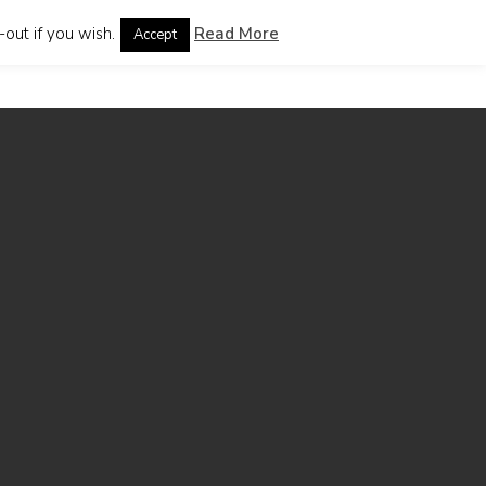
out if you wish.
Read More
Accept
guages