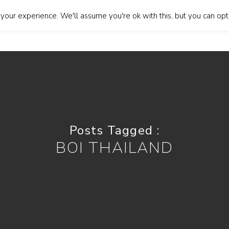
our experience. We'll assume you're ok with this, but you can opt-
About Us
Our Services
Blog
Contact Us
Lan
Posts Tagged :
BOI THAILAND