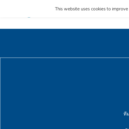
This website uses cookies to improve y
Home
ที