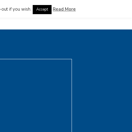
out if you wish.
Read More
Accept
guages