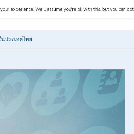
our experience. We'll assume you're ok with this, but you can opt-
About Us
Our Services
Blog
Contact Us
Lan
ย์ในประเทศไทย