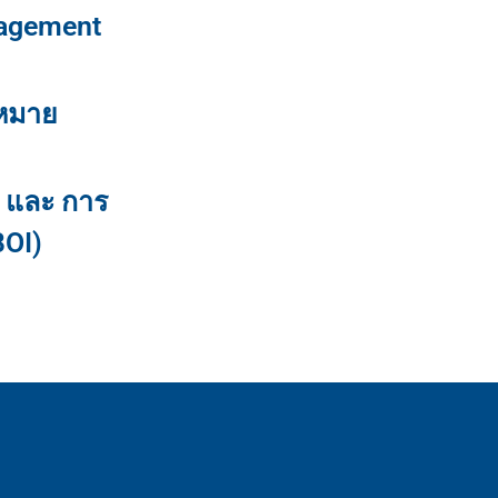
agement
ฎหมาย
n และ การ
BOI)