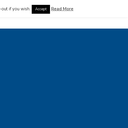
out if you wish.
Read More
Accept
donesia
Chinese