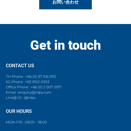
お問い合わせ
Get in touch
CONTACT US
TH Phone : +66 (0) 97 106 9113
SG Phone : +65 9102 0303
Office Phone : +66 (0) 2 007 0971
Email : enquiry@inlps.com
Line@ ID : @inlps
OUR HOURS
MON-FRI : 09:00 – 18:00