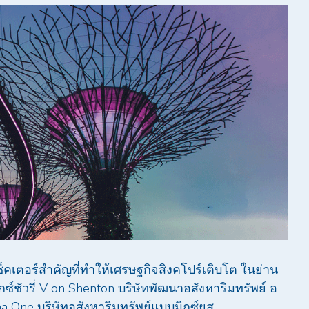
ซ็คเตอร์สำคัญที่ทำให้เศรษฐกิจสิงคโปร์เติบโต ในย่าน
์ชัวรี่ V on Shenton บริษัทพัฒนาอสังหาริมทรัพย์ อ
 One บริษัทอสังหาริมทรัพย์แบบมิกซ์ยูส