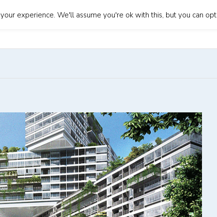
our experience. We'll assume you're ok with this, but you can opt-
About Us
Our Services
Blog
Contact Us
Lan