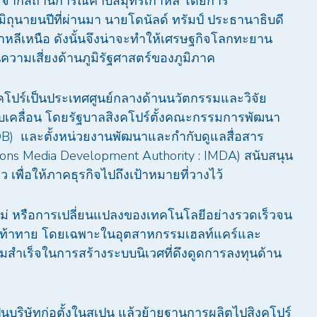
ว่าง จากสถานการณ์คาบสมุทรเกาหลี โดยการ
นมิถุนายนปีที่ผ่านมา นายโดนัลด์ ทรัมป์ ประธานาธิบดี
กาหลีเหนือ ดังนั้นจึงน่าจะทำให้เศรษฐกิจโลกทะยาน
นความเสี่ยงด้านภูมิรัฐศาสตร์ของภูมิภาค
ิงคโปร์เป็นประเทศศูนย์กลางด้านนวัตกรรมและวิจัย
ับเคลื่อน โดยรัฐบาลสิงคโปร์ตั้งคณะกรรมการพัฒนา
DB) และตั้งหน่วยงานพัฒนาและกำกับดูแลสื่อสาร
ons Media Development Authority : IMDA) สนับสนุน
 เพื่อให้ภาคธุรกิจไปถึงเป้าหมายที่วางไว้
ใหม่ หรือการเปลี่ยนแปลงของเทคโนโลยีอย่างรวดเร็วจน
ิทัลที่ท้าทาย โดยเฉพาะในอุตสาหกรรมเฮลท์แคร์และ
มสำเร็จในการสร้างระบบนิเวศที่ดึงดูดการลงทุนด้าน
 เป็นบริษัทก่อตั้งในสเปน แล้วย้ายฐานการผลิตไปสิงคโปร์