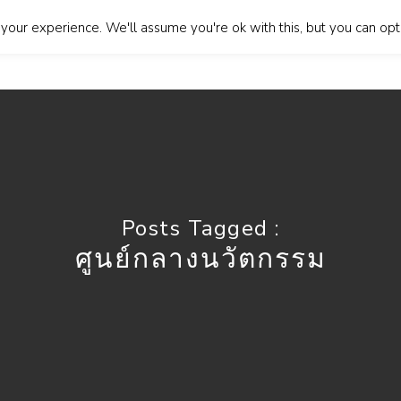
our experience. We'll assume you're ok with this, but you can opt-
About Us
Our Services
Blog
Contact Us
Lan
Posts Tagged :
ศูนย์กลางนวัตกรรม