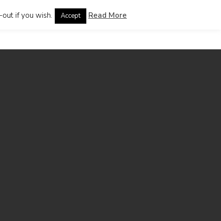
out if you wish.
Read More
Accept
guages